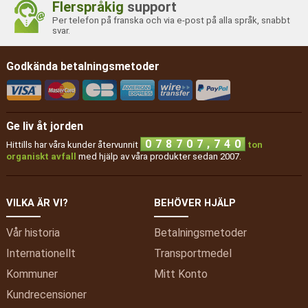
Flerspråkig
support
Per telefon på franska och via e-post på alla språk, snabbt
svar.
Godkända betalningsmetoder
Ge liv åt jorden
,
0
7
8
7
0
7
7
4
0
Hittills har våra kunder återvunnit
ton
organiskt avfall
med hjälp av våra produkter sedan 2007.
VILKA ÄR VI?
BEHÖVER HJÄLP
Vår historia
Betalningsmetoder
Internationellt
Transportmedel
Kommuner
Mitt
Konto
Kundrecensioner