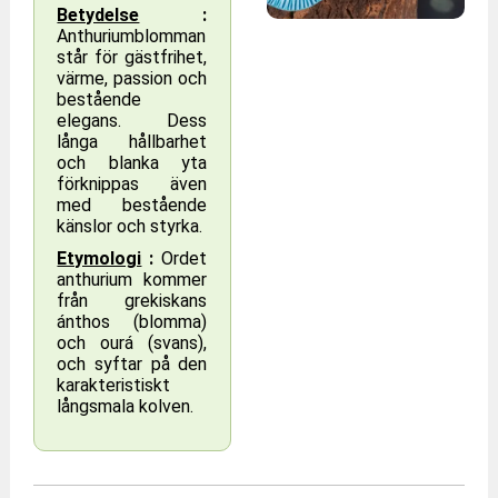
Betydelse
:
Anthuriumblomman
står för gästfrihet,
värme, passion och
bestående
elegans. Dess
långa hållbarhet
och blanka yta
förknippas även
med bestående
känslor och styrka.
Etymologi
:
Ordet
anthurium kommer
från grekiskans
ánthos (blomma)
och ourá (svans),
och syftar på den
karakteristiskt
långsmala kolven.