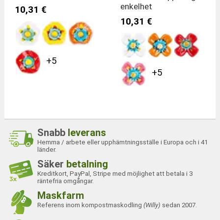
enkelhet
10,31 €
10,31 €
+5
+5
Snabb
leverans
Hemma / arbete eller upphämtningsställe i Europa och i 41
länder.
Säker
betalning
Kreditkort, PayPal, Stripe med möjlighet att betala i 3
räntefria omgångar.
Maskfarm
Referens inom kompostmaskodling
(Willy)
sedan 2007.