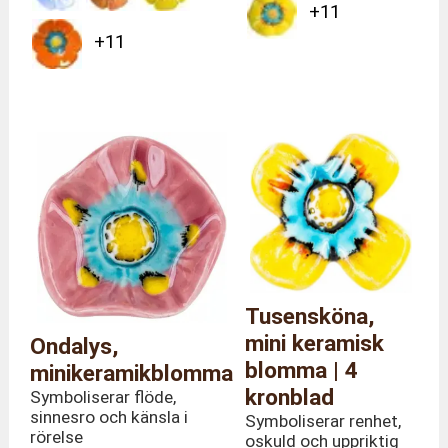
+11
+11
Tusensköna,
mini keramisk
Ondalys,
blomma | 4
minikeramikblomma
kronblad
Symboliserar flöde,
sinnesro och känsla i
Symboliserar renhet,
rörelse
oskuld och uppriktig