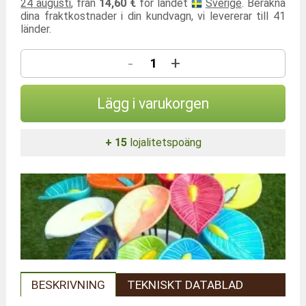
24 augusti
, från
14,60 €
för landet
Sverige
. Beräkna
dina fraktkostnader i din kundvagn, vi levererar till 41
länder.
-
+
Lägg i varukorgen
+ 15
lojalitetspoäng
BESKRIVNING
TEKNISKT DATABLAD