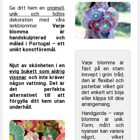
Ge ditt hem en
originell,
unik och tidlös
dekoration med våra
lerkblommor.
Varje
blomma är
handskulpterad och
målad i Portugal – ett
unikt konstföremål.
Varje blomma är
Njut av skönheten i en
fäst på en stam
evig bukett som aldrig
insvept i grön tråd;
vissnar
och inte kräver
den är flexibel och
någon vattning. Det är
justerbar vilket gör
det perfekta
det enkelt att böja
alternativet till att
eller klippa till dina
förgylla ditt hem utan
arrangemang.
underhåll.
Handgjorda – varje
blomma är unik.
Form, mått och
nyanser kan variera
något, vilket