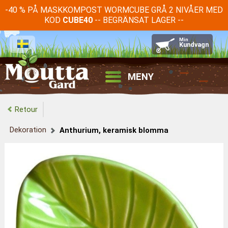
-40 % PÅ MASKKOMPOST WORMCUBE GRÅ 2 NIVÅER MED
KOD
-- BEGRÄNSAT LAGER --
CUBE40
M
MENY
Retour
Dekoration
Anthurium, keramisk blomma