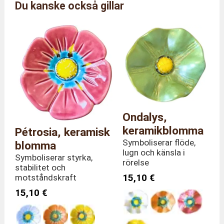
Du kanske också gillar
Märke
Alcobarro av Carlos Da Pilar
Referens
FC/ANT/7
Färg
Ljusgrön
Längd 9 x Djup 7 x Höjd 30
Totala mått
cm
Vikt
80 gram
Stjälkhöjd
30 centimeter
Material
Keramik
Ondalys,
Tillverkningsland
Portugal
keramikblomma
Pétrosia, keramisk
Symboliserar flöde,
blomma
lugn och känsla i
Symboliserar styrka,
rörelse
stabilitet och
15,10 €
motståndskraft
15,10 €