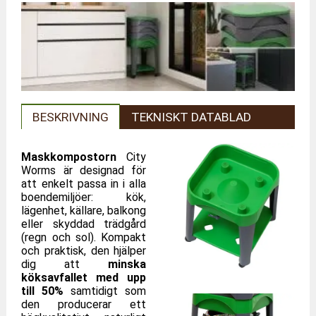
BESKRIVNING
TEKNISKT DATABLAD
Maskkompostorn
City
Worms är designad för
att enkelt passa in i alla
boendemiljöer: kök,
lägenhet, källare, balkong
eller skyddad trädgård
(regn och sol). Kompakt
och praktisk, den hjälper
dig att
minska
köksavfallet med upp
till 50%
samtidigt som
den producerar ett