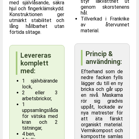
styr lakvattnet ut
med självlåsande, säkra
genom skorstenens
hjul och fingerklämskydd.
hål.
Konstruktionen ger
Tillverkad i Frankrike
utmärkt stabilitet och
av återvunnet
lång hållbarhet utan
material.
förtida slitage.
Princip &
Levereras
användning:
komplett
med:
Efterhand som de
nedre facken fylls
1 självbärande
lägger du till en ny
lock,
bricka och går upp
2 eller 3
en nivå. Maskarna
arbetsbrickor,
rör sig gradvis
1
uppåt, lockade av
uppsamlingslåda
nya matrester för
för vätska med
att äta färskt
kran och 2
organiskt material.
tätningar,
Vermikompost och
4 ben,
kompostte samlas