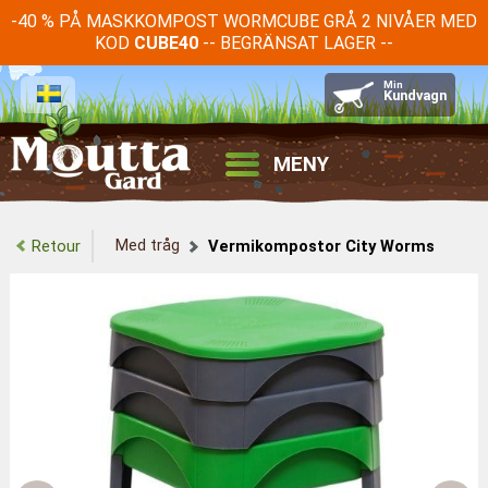
-40 % PÅ MASKKOMPOST WORMCUBE GRÅ 2 NIVÅER MED
KOD
-- BEGRÄNSAT LAGER --
CUBE40
M
MENY
Med tråg
Retour
Vermikompostor City Worms