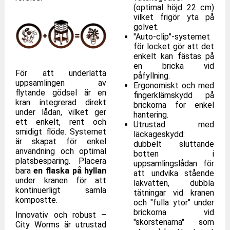
(optimal höjd 22 cm)
vilket frigör yta på
golvet.
"Auto-clip"-systemet
för locket gör att det
enkelt kan fästas på
en bricka vid
För att underlätta
påfyllning.
uppsamlingen av
Ergonomiskt och med
flytande gödsel är en
fingerklämskydd på
kran integrerad direkt
brickorna för enkel
under lådan, vilket ger
hantering.
ett enkelt, rent och
Utrustad med
smidigt flöde. Systemet
läckageskydd:
är skapat för enkel
dubbelt sluttande
användning och optimal
botten i
platsbesparing. Placera
uppsamlingslådan för
bara
en flaska på hyllan
att undvika stående
under kranen för att
lakvatten, dubbla
kontinuerligt samla
tätningar vid kranen
kompostte.
och "fulla ytor" under
brickorna vid
Innovativ och robust –
"skorstenarna" som
City Worms är utrustad