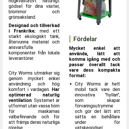
högkvalitativt naturligt
gödsel för dina växter,
blommor och
grönsaksland.
Designad och tillverkad
i Frankrike
, med ett
starkt ekologiskt tänk,
Fördelar
återvunna material och
ansvarsfulla
Mycket enkel att
komponenter från lokala
använda, lätt att
leverantörer.
komma igång med och
passar överallt tack
vare dess kompakta
City Worms utmärker sig
format:
genom mycket enkel
användning och hög
City Worms är helt
komfort i vardagen.
Har
mobil tack vare den
optimerad naturlig
innovativa "hyllan",
ventilation
. Systemet är
som skapar
utformat utan vassa hörn
förvaringsutrymme
för maskarnas
och gör det lätt att
välbefinnande och för
sätta en behållare
att främja deras naturliga
under för
rörelse.
vätskegödsel