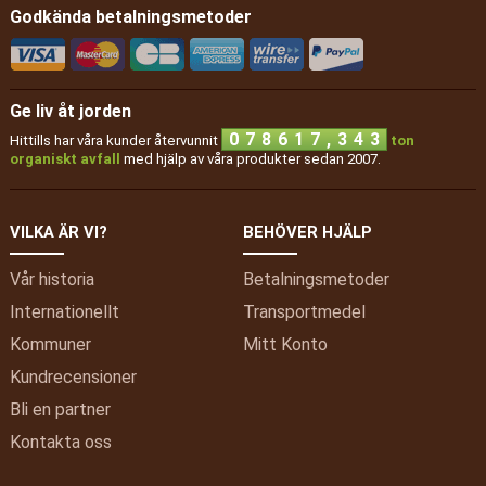
Godkända betalningsmetoder
Komposteringsvolym
11 liter
för en bricka
Juiceuppsamlare
Ja
Kran
Ja
Ge liv åt jorden
7
8
,
0
7
8
6
1
7
3
Maximalt antal brickor
4
Hittills har våra kunder återvunnit
ton
organiskt avfall
med hjälp av våra produkter sedan 2007.
Antal hjul
4
Hjuldiameter
35 millimeter
VILKA ÄR VI?
BEHÖVER HJÄLP
Tillverkningsland
Frankrike
Material
Återvunnen plast
Vår historia
Betalningsmetoder
Garanti
2 år
Internationellt
Transportmedel
Kommuner
Mitt
Konto
Kundrecensioner
Bli en partner
Kontakta oss