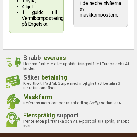
1 hylla,
i de nedre nivåerna
4 hjul,
av
1 guide till
maskkompostorn.
Vermikompostering
på Engelska.
Snabb
leverans
Märke
City Worms
Hemma / arbete eller upphämtningsställe i Europa och i 41
Referens
CW/2P/V
länder.
Säker
betalning
Färg
Grön
Kreditkort, PayPal, Stripe med möjlighet att betala i 3
Storlek
2 brickor
räntefria omgångar.
Total kompostvolym
22 liter
Maskfarm
Referens inom kompostmaskodling
(Willy)
sedan 2007.
Antal arbetsbrickor
2
Längd 40 x Djup 40 x
Flerspråkig
support
Totala mått
Höjd 65 cm
Per telefon på franska och via e-post på alla språk, snabbt
svar.
Vikt
3,9 kilogram
Brickans volym
14 liter