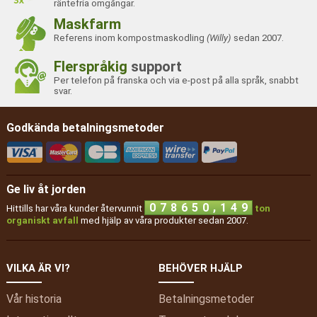
räntefria omgångar.
Maskfarm
Referens inom kompostmaskodling
(Willy)
sedan 2007.
Flerspråkig
support
Per telefon på franska och via e-post på alla språk, snabbt
svar.
Godkända betalningsmetoder
Ge liv åt jorden
,
0
7
8
6
5
0
1
4
9
Hittills har våra kunder återvunnit
ton
organiskt avfall
med hjälp av våra produkter sedan 2007.
VILKA ÄR VI?
BEHÖVER HJÄLP
Vår historia
Betalningsmetoder