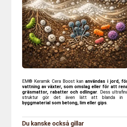
EM® Keramik Cera Boost kan
användas i jord, fö
vattning av växter, som omslag eller för att ren
gräsmattor, rabatter och odlingar
. Dess ultrafin
struktur gör det även lätt att blanda in 
byggmaterial som betong, lim eller gips
.
Märke
Agrit
Du kanske också gillar