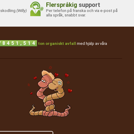
Flerspråkig
support
skodling
(Willy)
Per telefon på franska och via e-post på
alla språk, snabbt svar.
,
7
8
4
5
1
5
1
4
ton organiskt avfall
med hjälp av våra