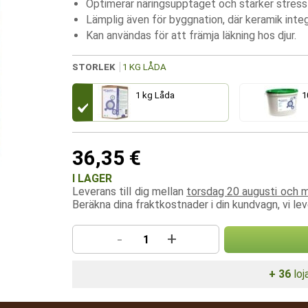
Optimerar näringsupptaget och stärker stress
Lämplig även för byggnation, där keramik integ
Kan användas för att främja läkning hos djur.
STORLEK
1 KG LÅDA
1 kg Låda
1
36,35 €
I LAGER
Leverans till dig mellan
torsdag 20 augusti och 
Beräkna dina fraktkostnader i din kundvagn, vi leve
-
+
+ 36
loj