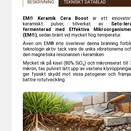
BESKRIVNING
TEKNISKT DATABLAD
EM® Keramik Cera Boost
är ett innovativ
keramiskt pulver, tillverkat av
Seto-ler
fermenterad med Effektiva Mikroorganisme
(EM®)
, sedan bränt vid mycket hög temperatur.
Även om EM® inte överlever denna bränning förbli
teknologin aktiv tack vare de unika vibrationerna oc
den magnetiska resonansen i keramiken.
Mycket rik på kisel (80% SiO₂) och mikroniserat till 
mikron, tas pulvret lätt upp av växtens klyvöppningar
ger fysiskt skydd mot vissa patogener och främja
bättre rotutveckling.