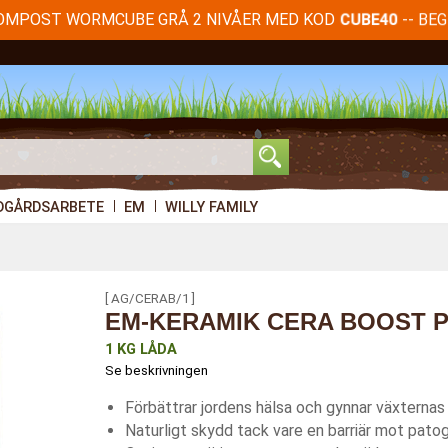
KOMPOST WORMCUBE GRÅ 2 NIVÅER MED KOD
-- BE
CUBE40
DGÅRDSARBETE
EM
WILLY FAMILY
[ AG/CERAB/1 ]
EM-KERAMIK CERA BOOST 
1 KG LÅDA
Se beskrivningen
Förbättrar jordens hälsa och gynnar växternas
Naturligt skydd tack vare en barriär mot pato