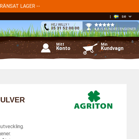
GRÄNSAT LAGER --
se
HEJ WILLY !
05 31 52 00 00
4,8
/5 KUNDRECENSIONER
Mitt
Min
Konto
Kundvagn
PULVER
 utveckling.
gener.