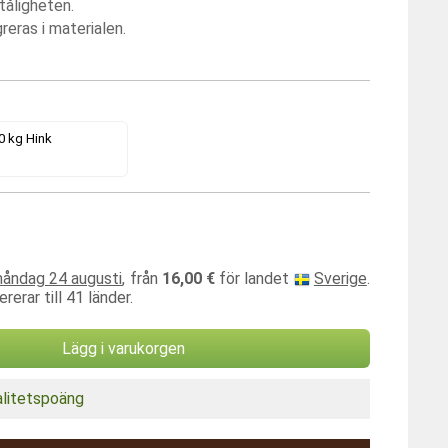
tåligheten.
reras i materialen.
0 kg Hink
måndag 24 augusti
, från
16,00 €
för landet
Sverige
.
rerar till 41 länder.
Lägg i varukorgen
alitetspoäng