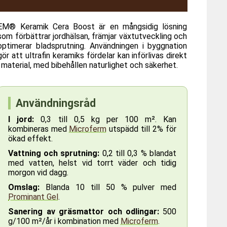
EM® Keramik Cera Boost är en mångsidig lösning
som förbättrar jordhälsan, främjar växtutveckling och
optimerar bladsprutning. Användningen i byggnation
gör att ultrafin keramiks fördelar kan införlivas direkt
i material, med bibehållen naturlighet och säkerhet.
Användningsråd
I jord:
0,3 till 0,5 kg per 100 m². Kan
kombineras med
Microferm
utspädd till 2% för
ökad effekt.
Vattning och sprutning:
0,2 till 0,3 % blandat
med vatten, helst vid torrt väder och tidig
morgon vid dagg.
Omslag:
Blanda 10 till 50 % pulver med
Prominant Gel
.
Sanering av gräsmattor och odlingar:
500
g/100 m²/år i kombination med
Microferm
.