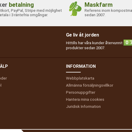
ker
betalning
Maskfarm
itkort, PayPal, Stripe med möjlighet
Referens inom kompostma
etala i 3 räntefria omgångar.
sedan 2007.
Ge liv åt jorden
0
Hittills har våra kunder återvunnit
produkter sedan 2007.
ÄLP
INFORMATION
oder
Webbplatskarta
l
Allmänna försäljningsvillkor
Personuppgifter
Hantera mina cookies
Juridisk Information