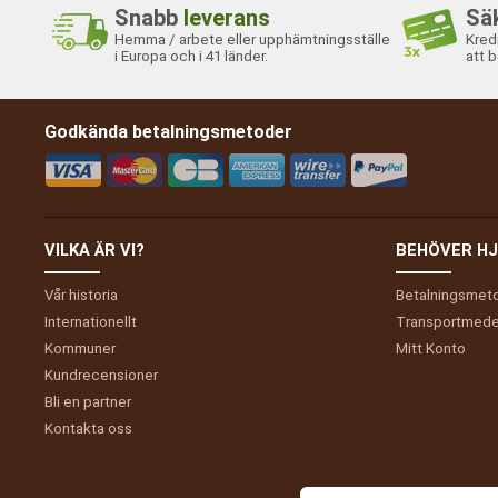
Snabb
leverans
Sä
Hemma / arbete eller upphämtningsställe
Kred
i Europa och i 41 länder.
att b
Godkända betalningsmetoder
VILKA ÄR VI?
BEHÖVER HJ
Vår historia
Betalningsmet
Internationellt
Transportmede
Kommuner
Mitt
Konto
Kundrecensioner
Bli en partner
Kontakta oss