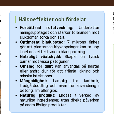
t
Hälsoeffekter och fördelar
a
r
Förbättrad rotutveckling:
Underlättar
näringsupptaget och stärker toleransen mot
sjukdomar, torka och salt.
r
Optimerat bladupptag:
7 mikrons finhet
h
gör att plantornas klyvöppningar kan ta upp
kisel och effektivisera bladsprutning.
7
Natruligt växtskydd:
Skapar en fysisk
,
barriär mot vissa patogener.
r
Omslag för djur:
Kan användas på hästar
eller andra djur för att främja läkning och
minska infektioner.
Mångsidighet:
Lämplig för lantbruk,
trädgårdsodling och även för användning i
betong, lim eller gips.
Naturlig produkt:
Endast tillverkad av
naturliga ingredienser, utan direkt påverkan
på andra lösliga produkter.