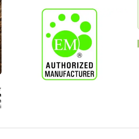
r
a
a
i
on