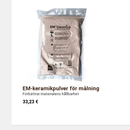
Referens
AG/C
Storlek
1 kg 
Vikt
1,0 ki
EM-keramikpulver för målning
Förbättrar materialens hållbarhet
33,23 €