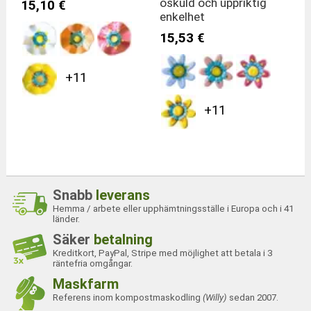
oskuld och uppriktig
15,10 €
enkelhet
15,53 €
+11
+11
Snabb
leverans
Hemma / arbete eller upphämtningsställe i Europa och i 41
länder.
Säker
betalning
Kreditkort, PayPal, Stripe med möjlighet att betala i 3
räntefria omgångar.
Maskfarm
Referens inom kompostmaskodling
(Willy)
sedan 2007.