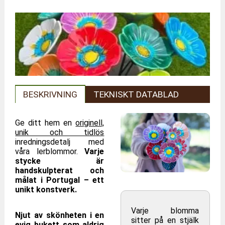
BESKRIVNING
TEKNISKT DATABLAD
Ge ditt hem en
originell,
unik och tidlös
inredningsdetalj med
våra lerblommor.
Varje
stycke är
handskulpterat och
målat i Portugal – ett
unikt konstverk.
Varje blomma
Njut av skönheten i en
sitter på en stjälk
evig bukett som aldrig