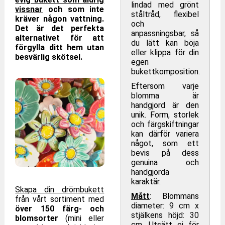
lindad med grönt
vissnar
och som inte
ståltråd, flexibel
kräver någon vattning.
och
Det är det perfekta
anpassningsbar, så
alternativet för att
du lätt kan böja
förgylla ditt hem utan
eller klippa för din
besvärlig skötsel.
egen
bukettkomposition.
Eftersom varje
blomma är
handgjord är den
unik. Form, storlek
och färgskiftningar
kan därför variera
något, som ett
bevis på dess
genuina och
handgjorda
karaktär.
Skapa din drömbukett
Mått
: Blommans
från vårt sortiment med
diameter: 9 cm x
över 150 färg- och
stjälkens höjd: 30
blomsorter
(mini eller
cm. Utsätt ej för