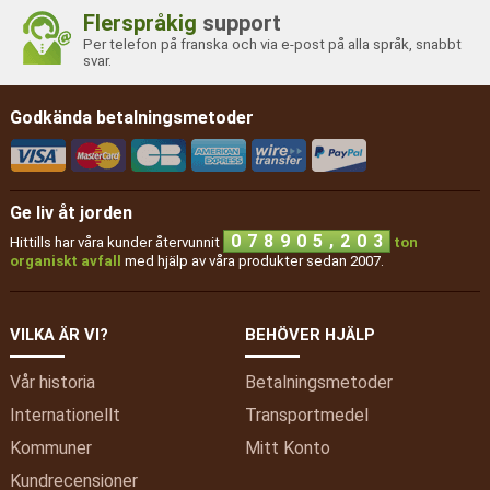
Flerspråkig
support
Per telefon på franska och via e-post på alla språk, snabbt
svar.
Godkända betalningsmetoder
Ge liv åt jorden
,
0
7
8
9
0
5
2
0
3
Hittills har våra kunder återvunnit
ton
organiskt avfall
med hjälp av våra produkter sedan 2007.
VILKA ÄR VI?
BEHÖVER HJÄLP
Vår historia
Betalningsmetoder
Internationellt
Transportmedel
Kommuner
Mitt
Konto
Kundrecensioner